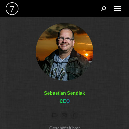
Search:
Sebastian Sendlak
CEO
Persönlicher
E-
Facebook
Blog
mail
Geschäftsführer