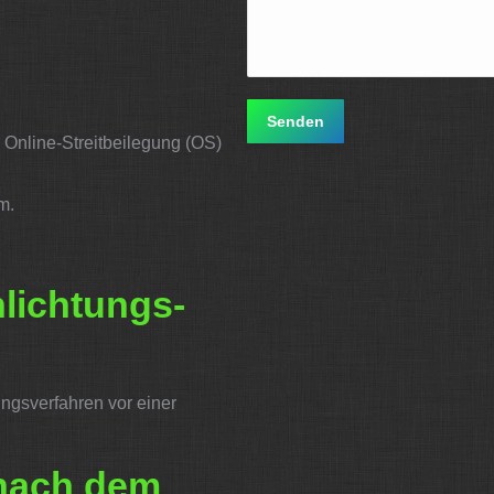
 Online-Streitbeilegung (OS)
m.
hlichtungs­
gungsverfahren vor einer
 nach dem