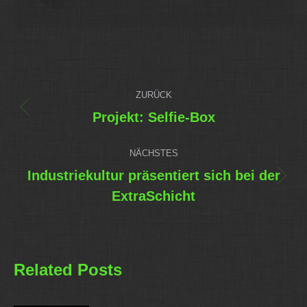
Kommentarnavigation
ZURÜCK
Vorheriger
Projekt: Selfie-Box
Beitrag:
NÄCHSTES
Industriekultur präsentiert sich bei der
Nächster
ExtraSchicht
Beitrag:
Related Posts