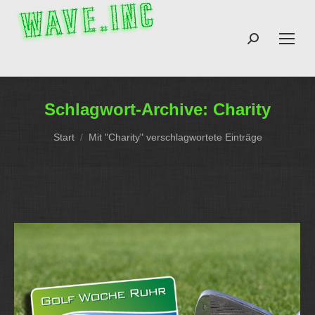
Search:
Schlagwort-Archive:
Charity
Sie befinden sich hier:
Start
Mit "Charity" verschlagwortete Einträge