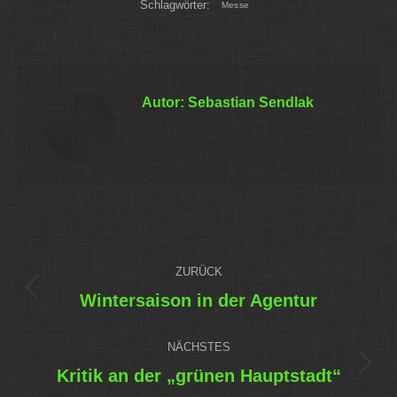
Schlagwörter:
Messe
Autor:
Sebastian Sendlak
Kommentarnavigation
ZURÜCK
Vorheriger
Wintersaison in der Agentur
Beitrag:
NÄCHSTES
Nächster
Kritik an der „grünen Hauptstadt“