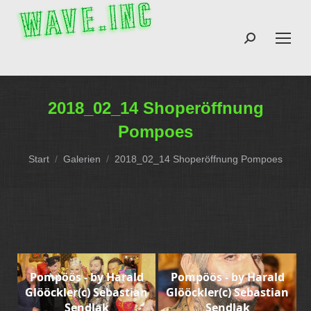
Search:
2018_02_14 Shoperöffnung
Pompoes
Sie befinden sich hier:
Start
Galerien
2018_02_14 Shoperöffnung Pompoes
Pompöös - by Harald
Pompöös - by Harald
Glööckler(c) Sebastian
Glööckler(c) Sebastian
Sendlak
Sendlak